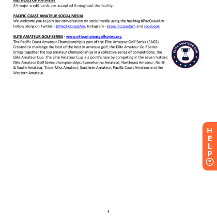
H
E
L
P